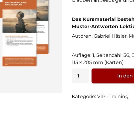
Glauben an Jesus gefund
Das Kursmaterial besteh
Muster-Antworten Lektio
Autoren: Gabriel Häsler, M
Auflage: 1, Seitenzahl: 36,
115 x 205 mm (Karten)
VIP-
In den
TRAINING
BIBLE
Menge
Kategorie:
VIP - Training